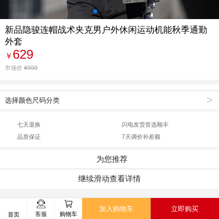
新品隐骏连帽战术夹克男户外休闲运动机能秋季通勤
外套
629
￥
市场价
¥999
>
选择颜色尺码分类
七天退换
闪电发货首选顺丰
品质保证
7天调价补差额
为您推荐
继续滑动查看详情
加入购物车
立即购买
客服
购物车
首页