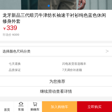
龙牙新品三代暗刃牛津纺长袖速干衬衫纯色蓝色休闲
修身外套
339
￥
市场价
¥399
>
选择颜色尺码分类
七天退换
闪电发货首选顺丰
品质保证
7天调价补差额
为您推荐
继续滑动查看详情
加入购物车
立即购买
客服
购物车
首页