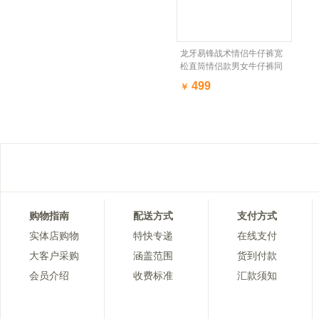
龙牙易锋战术情侣牛仔裤宽
松直筒情侣款男女牛仔裤同
款铁血君品行
499
￥
购物指南
配送方式
支付方式
实体店购物
特快专递
在线支付
大客户采购
涵盖范围
货到付款
会员介绍
收费标准
汇款须知