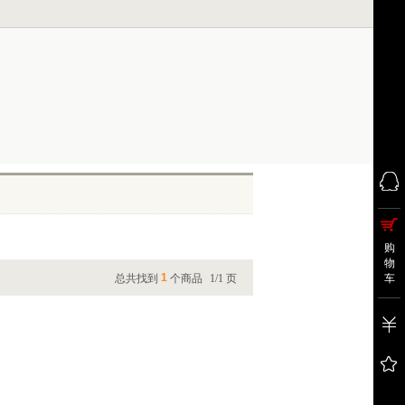
购
物
1
总共找到
个商品
1/1 页
车