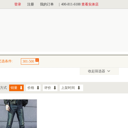
已选条件:
301-500
收起筛选器
方式
销量
价格
评价
上架时间