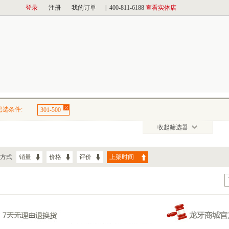
已选条件:
301-500
收起筛选器
方式
销量
价格
评价
上架时间