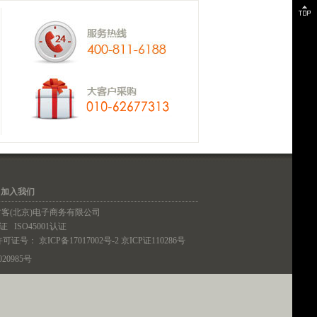
｜
加入我们
铁血君客(北京)电子商务有限公司
认证
ISO45001认证
许可证号：
京ICP备17017002号-2
京ICP证110286号
20985号