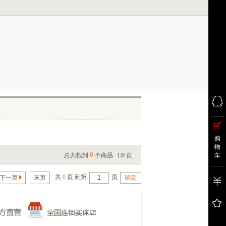
购
物
0
总共找到
个商品
1/0 页
车
共
0
页 到第
页
下一页
末页