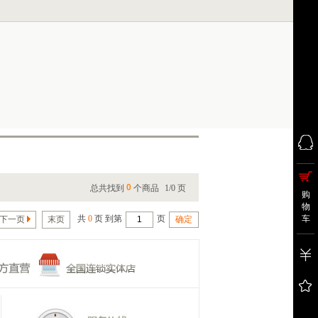
0
总共找到
个商品
1/0 页
购
物
共
0
页 到第
页
车
下一页
末页