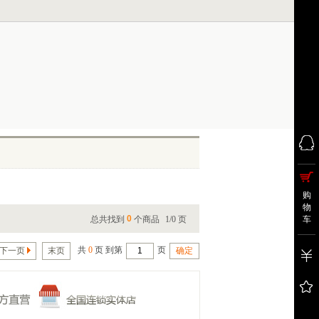
购
物
0
总共找到
个商品
1/0 页
车
共
0
页 到第
页
下一页
末页