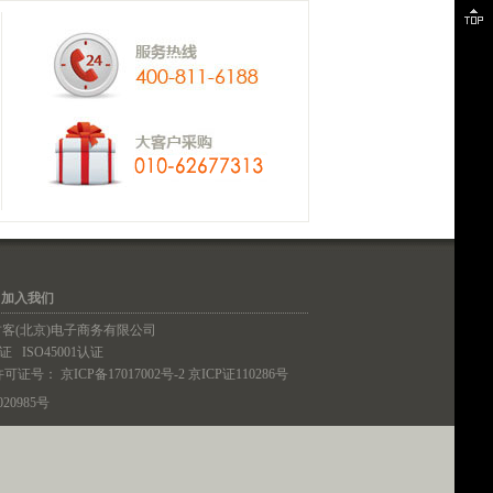
｜
加入我们
铁血君客(北京)电子商务有限公司
认证
ISO45001认证
许可证号：
京ICP备17017002号-2
京ICP证110286号
20985号