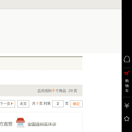
购
物
0
总共找到
个商品
2/0 页
车
共
0
页 到第
页
下一页
末页