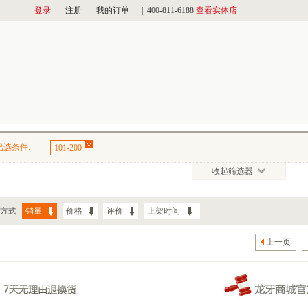
已选条件:
101-200
收起筛选器
方式
销量
价格
评价
上架时间
上一页