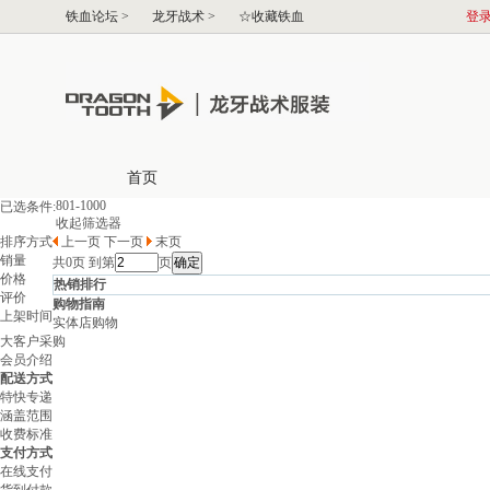
801-1000
已选条件:
收起筛选器
排序方式
上一页
下一页
末页
销量
共
0
页 到第
页
价格
热销排行
评价
购物指南
上架时间
实体店购物
大客户采购
会员介绍
配送方式
特快专递
涵盖范围
收费标准
支付方式
在线支付