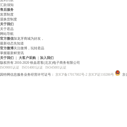
货到付款
汇款须知
售后服务
发票制度
退换货制度
关于我们
关于君品
网站导航
官方微信
加龙牙商城为好友，
最新动态先知道
官方微博
关注微博，玩转君品
掌握最新鲜资讯
关于我们
｜
大客户采购
｜
加入我们
版权所有 2010-2020 铁血君客(北京)电子商务有限公司
ISO9001认证
ISO14001认证
ISO45001认证
因特网信息服务业务经营许可证号：
京ICP备17017002号-2
京ICP证110286号
京公