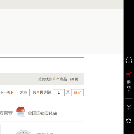
0
总共找到
个商品
1/0 页
购
物
共
0
页 到第
页
车
下一页
末页